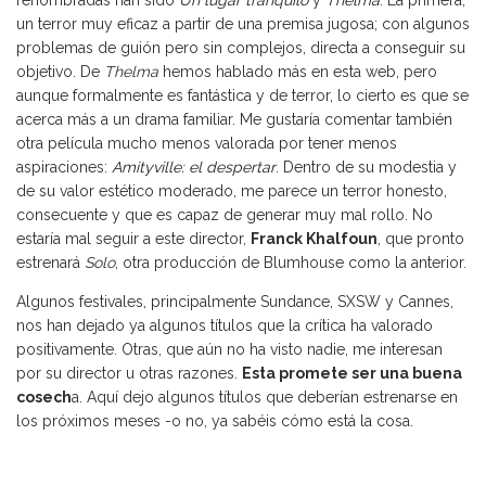
renombradas han sido
Un lugar tranquilo
y
Thelma
. La primera,
un terror muy eficaz a partir de una premisa jugosa; con algunos
problemas de guión pero sin complejos, directa a conseguir su
objetivo. De
Thelma
hemos hablado más
en esta web, pero
aunque formalmente es fantástica y de terror, lo cierto es que se
acerca más a un drama familiar. Me gustaría comentar también
otra película mucho menos valorada por tener menos
aspiraciones:
Amityville: el despertar
. Dentro de su modestia y
de su valor estético moderado, me parece un terror honesto,
consecuente y que es capaz de generar muy mal rollo. No
estaría mal seguir a este director,
Franck Khalfoun
, que pronto
estrenará
Solo
, otra producción de Blumhouse como la anterior.
Algunos festivales, principalmente Sundance, SXSW y Cannes,
nos han dejado ya algunos títulos que la crítica ha valorado
positivamente. Otras, que aún no ha visto nadie, me interesan
por su director u otras razones.
Esta promete ser una buena
cosech
a. Aquí dejo algunos títulos que deberían estrenarse en
los próximos meses -o no, ya sabéis cómo está la cosa.