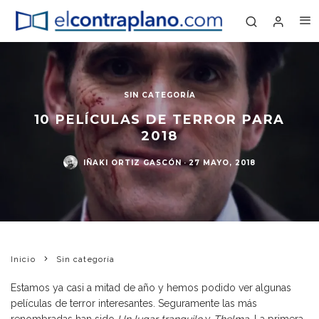
SIN CATEGORÍA
10 PELÍCULAS DE TERROR PARA
2018
IÑAKI ORTIZ GASCÓN
·
27 MAYO, 2018
Inicio
Sin categoría
Estamos ya casi a mitad de año y hemos podido ver algunas
películas de terror interesantes. Seguramente las más