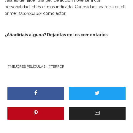
trata es de hacer una peli de acción noventera con
personalidad, él es el más indicado. Curiosidad: aparecía en el
primer
Depredador
como actor.
¿Añadiríais alguna? Dejadlas en los comentarios.
MEJORES PELÍCULAS
TERROR