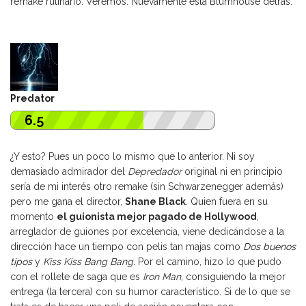
remake rutinario. Veremos. Nuevamente está Blumhouse detrás.
Predator
6.5
¿Y esto? Pues un poco lo mismo que lo anterior. Ni soy
demasiado admirador del
Depredador
original ni en principio
sería de mi interés otro remake (sin Schwarzenegger además)
pero me gana el director,
Shane Black
. Quien fuera en su
momento
el guionista mejor pagado de Hollywood
,
arreglador de guiones por excelencia, viene dedicándose a la
dirección hace un tiempo con pelis tan majas como
Dos buenos
tipos
y
Kiss Kiss Bang Bang
. Por el camino, hizo lo que pudo
con el rollete de saga que es
Iron Man
, consiguiendo la mejor
entrega (la tercera) con su humor característico. Si de lo que se