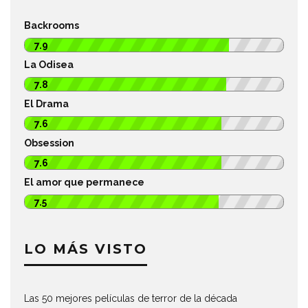
Backrooms
7.9
La Odisea
7.8
El Drama
7.6
Obsession
7.6
El amor que permanece
7.5
LO MÁS VISTO
Las 50 mejores películas de terror de la década