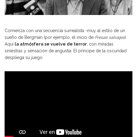
Comienza con una secuencia surrealista -muy al estilo de un
sueño de Bergman (por ejemplo, el inicio de
Fresas salvajes
).
Aquí
la atmósfera se vuelve de terror
, con miradas
siniestras y sensación de angustia. El príncipe de la oscuridad
despliega su juego.