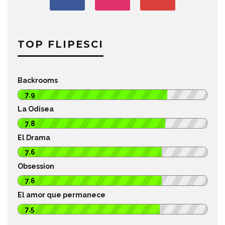
TOP FLIPESCI
Backrooms
7.9
La Odisea
7.8
El Drama
7.6
Obsession
7.6
El amor que permanece
7.5