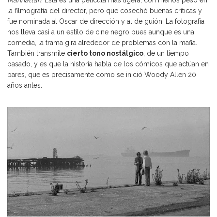
Manhattan
. Esta es una película más ligera, con menos peso en
la filmografía del director, pero que cosechó buenas críticas y
fue nominada al Oscar de dirección y al de guión. La fotografía
nos lleva casi a un estilo de cine negro pues aunque es una
comedia, la trama gira alrededor de problemas con la mafia.
También transmite
cierto tono nostálgico
, de un tiempo
pasado, y es que la historia habla de los cómicos que actúan en
bares, que es precisamente como se inició Woody Allen 20
años antes.