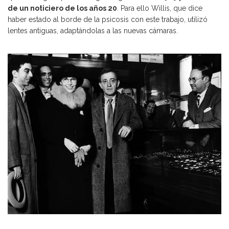
de un noticiero de los años 20
. Para ello Willis, que dice
haber estado al borde de la psicosis con este trabajo, utilizó
lentes antiguas, adaptándolas a las nuevas cámaras.