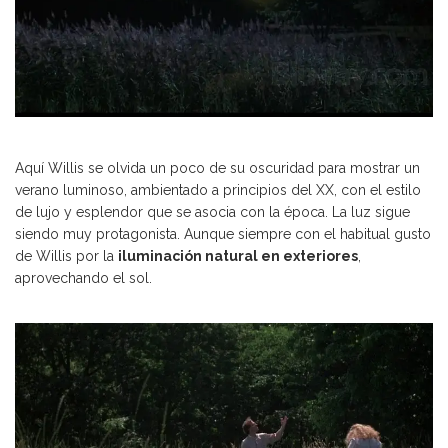
Aquí Willis se olvida un poco de su oscuridad para mostrar un
verano luminoso, ambientado a principios del XX, con el estilo
de lujo y esplendor que se asocia con la época. La luz sigue
siendo muy protagonista. Aunque siempre con el habitual gusto
de Willis por la
iluminación natural en exteriores
,
aprovechando el sol.