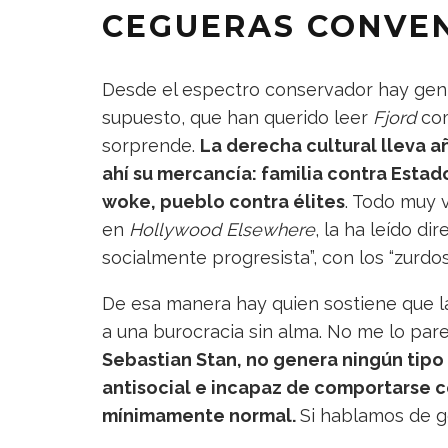
CEGUERAS CONVE
Desde el espectro conservador hay gent
supuesto, que han querido leer
Fjord
com
sorprende.
La derecha cultural lleva 
ahí su mercancía: familia contra Estado
woke, pueblo contra élites
. Todo muy 
en
Hollywood Elsewhere
, la ha leído d
socialmente progresista”, con los “zurdos
De esa manera hay quien sostiene que la
a una burocracia sin alma. No me lo par
Sebastian Stan, no genera ningún tipo
antisocial e incapaz de comportarse c
mínimamente normal.
Si hablamos de ge