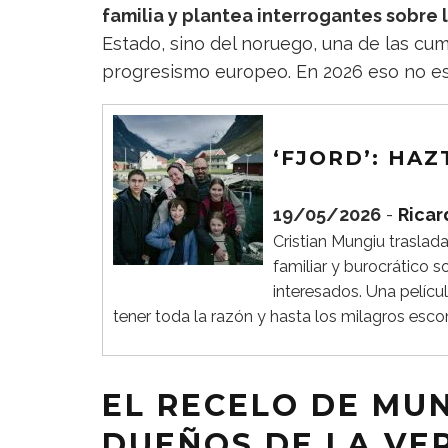
familia y plantea interrogantes sobre 
Estado, sino del noruego, una de las cum
progresismo europeo. En 2026 eso no es 
‘FJORD’: HA
19/05/2026
-
Ricar
Cristian Mungiu trasla
familiar y burocrático s
interesados. Una pelíc
tener toda la razón y hasta los milagros esc
EL RECELO DE MUN
DUEÑOS DE LA VE