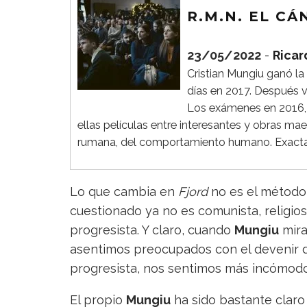
R.M.N. EL C
23/05/2022
-
Ricar
Cristian Mungiu ganó l
días en 2017. Después vo
Los exámenes en 2016, 
ellas películas entre interesantes y obras maes
rumana, del comportamiento humano. Exacta
Lo que cambia en
Fjord
no es el método,
cuestionado ya no es comunista, religioso
progresista. Y claro, cuando
Mungiu
mira
asentimos preocupados con el devenir 
progresista, nos sentimos más incómodo
El propio
Mungiu
ha sido bastante clar