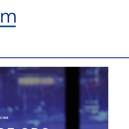
O
 CINE