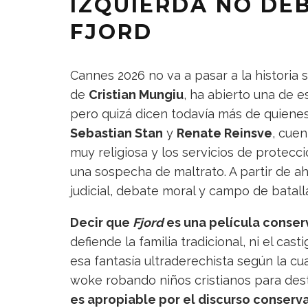
IZQUIERDA NO DE
FJORD
Cannes 2026 no va a pasar a la historia
de
Cristian Mungiu
, ha abierto una de e
pero quizá dicen todavía más de quienes 
Sebastian Stan
y
Renate Reinsve
, cue
muy religiosa y los servicios de protecci
una sospecha de maltrato. A partir de ahí
judicial, debate moral y campo de batall
Decir que
Fjord
es una película conser
defiende la familia tradicional, ni el casti
esa fantasía ultraderechista según la cu
woke robando niños cristianos para des
es apropiable por el discurso conserv