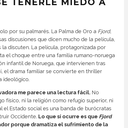
BE TENERLE MIEDO A
 solo por su palmarés. La Palma de Oro a
Fjord
,
sas discusiones que dicen mucho de la película,
la discuten. La película, protagonizada por
nta el choque entre una familia rumano-noruega
ón infantil de Noruega, que intervienen tras
, el drama familiar se convierte en thriller
a ideológico.
vadora me parece una lectura fácil.
No
go físico, ni la religión como refugio superior, ni
al el Estado social es una banda de burócratas
truir Occidente.
Lo que sí ocurre es que
Fjord
ador porque dramatiza el sufrimiento de la