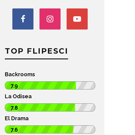
TOP FLIPESCI
Backrooms
7.9
La Odisea
7.8
El Drama
7.6