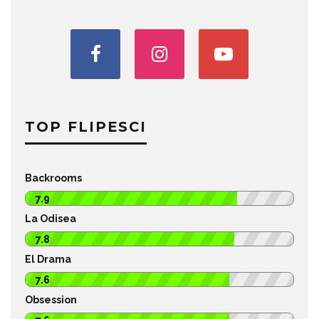
TOP FLIPESCI
Backrooms
7.9
La Odisea
7.8
El Drama
7.6
Obsession