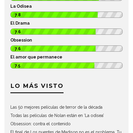
La Odisea
7.8
El Drama
7.6
Obsession
7.6
El amor que permanece
7.5
LO MÁS VISTO
Las 50 mejores películas de terror de la década
Todas las películas de Nolan están en ‘La odisea’
Obsession: contra el contenido
El final de Los puentes de Madison no es el problema. Tu