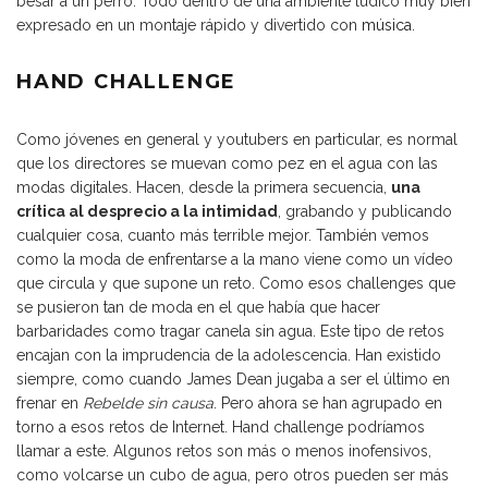
besar a un perro. Todo dentro de una ambiente lúdico muy bien
expresado en un montaje rápido y divertido con
música
.
HAND CHALLENGE
Como jóvenes en general y youtubers en particular, es normal
que los directores se muevan como pez en el agua con las
modas digitales. Hacen, desde la primera secuencia,
una
crítica al desprecio a la intimidad
, grabando y publicando
cualquier cosa, cuanto más terrible mejor. También vemos
como la moda de enfrentarse a la mano viene como un vídeo
que circula y que supone un reto. Como esos challenges que
se pusieron tan de moda en el que había que hacer
barbaridades como tragar canela sin agua. Este tipo de retos
encajan con la imprudencia de la adolescencia. Han existido
siempre, como cuando James Dean jugaba a ser el último en
frenar en
Rebelde sin causa
. Pero ahora se han agrupado en
torno a esos retos de Internet. Hand challenge podríamos
llamar a este. Algunos retos son más o menos inofensivos,
como volcarse un cubo de agua, pero otros pueden ser más