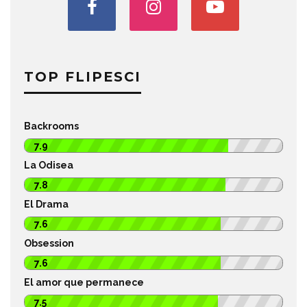
TOP FLIPESCI
Backrooms
7.9
La Odisea
7.8
El Drama
7.6
Obsession
7.6
El amor que permanece
7.5