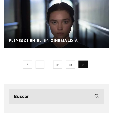
FLIPESCI EN EL 64 ZINEMALDIA
1
…
32
33
34