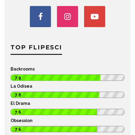
TOP FLIPESCI
Backrooms
7.9
La Odisea
7.8
El Drama
7.6
Obsession
7.6