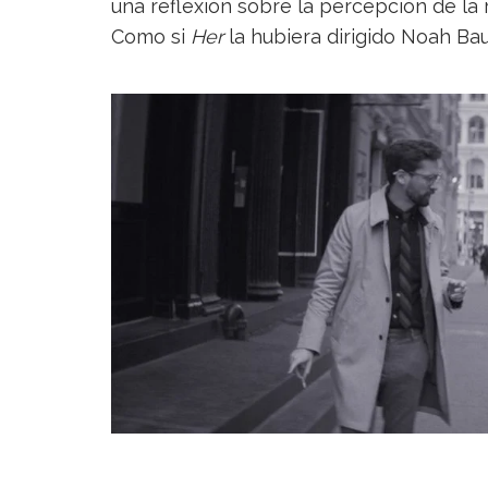
una reflexión sobre la percepción de la
Como si
Her
la hubiera dirigido Noah B