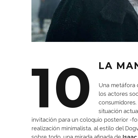
10
LA MAN
Una metáfora d
los actores soc
consumidores. 
situación actu
invitación para un coloquio posterior -f
realización minimalista, al estilo del Dogv
sobre todo, una mirada afinada de
Isaac