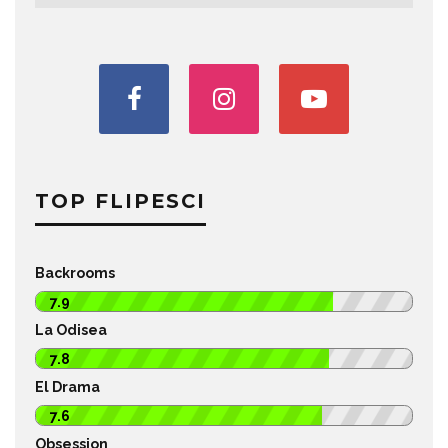
TOP FLIPESCI
Backrooms
7.9
La Odisea
7.8
El Drama
7.6
Obsession