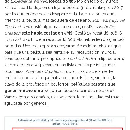
de
Expediente Warren
.
Recaudó 306 M$
en todo el mundo.
Esa cantidad la deja en un lejano puesto 31 del ranking de 2017
por lo que puede pasar desapercibida. La cuestión es que
mientras la película más taquillera de ese año,
Star Wars Ep. VIII.
The Last Jedi
costó algo más que eso (317 M$),
Anabelle:
Creation
solo había costado 15 M$
. Costó 15, recaudó 306. Si
The Last Jedi
hubiera recaudado 306 M$ habría tenido grandes
pérdidas. Una regla aproximada, simplificando mucho, es que
para que una película sea rentable, su recaudación mundial
tiene que doblar el presupuesto.
The Last Jedi
multiplicó por 4
su presupuesto y quedará en las listas de las películas más
taquilleras.
Anabelle: Creation
, mucho más discretamente,
multiplicó por 20 lo que había costado. Esta es, sin duda, la
clave de la proliferación del terror:
películas baratas que
ganan mucho dinero
. ¿Quién puede decir que no a eso?
Vamos con otro gráfico, esta vez con la rentabilidad estimada,
agrupada por géneros.